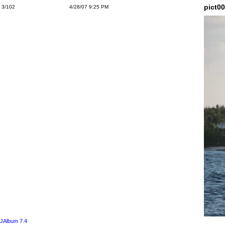
pict0
3/102
4/28/07 9:25 PM
JAlbum 7.4